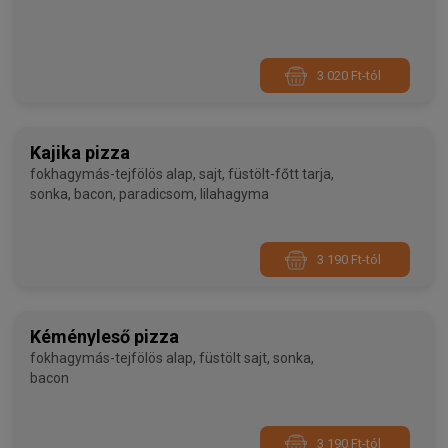
3 020 Ft-tól
Kajika pizza
fokhagymás-tejfölös alap, sajt, füstölt-főtt tarja,
sonka, bacon, paradicsom, lilahagyma
3 190 Ft-tól
Kéményleső pizza
fokhagymás-tejfölös alap, füstölt sajt, sonka,
bacon
3 190 Ft-tól