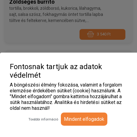
Zöldséges burrito
tortilla, brokkoli, zöldborsó, kukorica, lilahagyma,
sajt, salsa szósz, fokhagymás öntet tortilla lapba
töltve és feltekerve, kemencében sütve,
hasábburgonyával
3 540 Ft
Füstös Wrap
tortilla, füstölt-főtt tarja, jégsaláta, paradicsom,
Fontosnak tartjuk az adatok
uborka, lilahagyma, füstölt sajt, chilis majonéz
védelmét
tortilla lapba töltve és tölcsér alakúra feltekerve
A böngészési élmény fokozása, valamint a forgalom
elemzése érdekében sütiket (cookie) használunk. A
3 440 Ft
"Mindet elfogadom" gombra kattintva hozzájárulhat a
sütik használatához. Analitika és hirdetési sütiket az
oldal nem használ!
Grill wrap
Mindent elfogadok
További információ
tortilla, grill csirkemell, jégsaláta, paradicsom,
uborka, lilahagyma, majonézes öntet tortilla
lapba töltve és tölcsér alakúra feltekerve