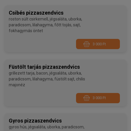
Csibés pizzaszendvics
roston sült csirkemell, jégsaláta, uborka,
paradicsom, lilahagyma, főtt tojás, sajt,
fokhagymás öntet
3 000 Ft
Füstölt tarjás pizzaszendvics
grillezett tarja, bacon, jégsaláta, uborka,
paradicsom, lilahagyma, füstölt sajt, chilis
majonéz
3 000 Ft
Gyros pizzaszendvics
gyros hús, jégsaláta, uborka, paradicsom,