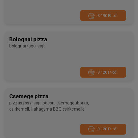
3 190 Ft-tól
Bolognai pizza
bolognai ragu, sajt
3 120 Ft-tól
Csemege pizza
pizzaszósz, sajt, bacon, csemegeuborka,
csirkemell, lilahagyma BBQ csirkemellel
3 120 Ft-tól