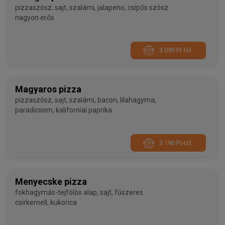
pizzaszósz, sajt, szalámi, jalapeno, csípős szósz
nagyon erős
3 090 Ft-tól
Magyaros pizza
pizzaszósz, sajt, szalámi, bacon, lilahagyma,
paradicsom, kaliforniai paprika
3 190 Ft-tól
Menyecske pizza
fokhagymás-tejfölös alap, sajt, fűszeres
csirkemell, kukorica