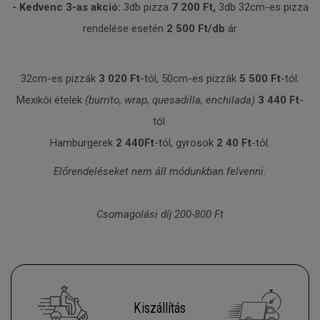
- Kedvenc 3-as akció:
3db pizza
7 200 Ft,
3db 32cm-es pizza
rendelése esetén
2 500 Ft/db
ár
32cm-es pizzák
3 020
Ft
-tól, 50cm-es pizzák
5
5
00
Ft
-tól.
Mexikói ételek
(burrito, wrap, quesadilla, enchilada)
3
440 Ft
-
tól.
Hamburgerek
2 440
Ft
-tól, gyrosok
2
40 Ft
-tól.
Előrendeléseket nem áll módunkban felvenni.
Csomagolási díj 200-800 Ft
Kiszállítás