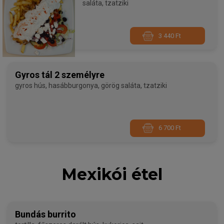
saláta, tzatziki
3 440 Ft
Gyros tál 2 személyre
gyros hús, hasábburgonya, görög saláta, tzatziki
6 700 Ft
Mexikói étel
Bundás burrito