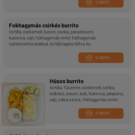
hasábburgonyával
3 540 Ft
Fokhagymás csirkés burrito
tortilla, csirkemell, bacon, sonka, paradicsom,
kukorica, sajt, fokhagymás öntet fokhagymás
csirkemell kockákkal, tortilla lapba töltve és
feltekerve, kemencében sütve,
hasábburgonyával
3 540 Ft
Húsos burrito
tortilla, fűszeres csirkemell, sonka,
kolbász, bacon, bab, kukorica, jalapeno,
sajt, salsa szósz, fokhagymás öntet
tortilla lapba töltve és feltekerve,
kemencében sütve, hasábburgonyával
3 540 Ft