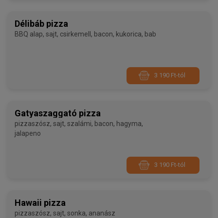
Délibáb pizza
BBQ alap, sajt, csirkemell, bacon, kukorica, bab
3 190 Ft-tól
Gatyaszaggató pizza
pizzaszósz, sajt, szalámi, bacon, hagyma,
jalapeno
3 190 Ft-tól
Hawaii pizza
pizzaszósz, sajt, sonka, ananász