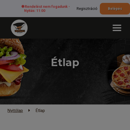
Rendelést nem fogadunk -
Regisztráció
Belépés
Nyitás: 11:00
Étlap
Nyitólap
Étlap