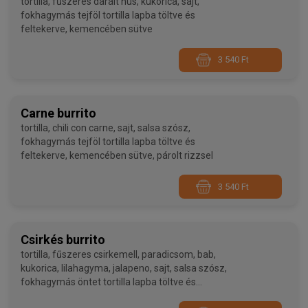
tortilla, fűszeres darált hús, kukorica, sajt,
fokhagymás tejföl tortilla lapba töltve és
feltekerve, kemencében sütve
3 540 Ft
Carne burrito
tortilla, chili con carne, sajt, salsa szósz,
fokhagymás tejföl tortilla lapba töltve és
feltekerve, kemencében sütve, párolt rizzsel
3 540 Ft
Csirkés burrito
tortilla, fűszeres csirkemell, paradicsom, bab,
kukorica, lilahagyma, jalapeno, sajt, salsa szósz,
fokhagymás öntet tortilla lapba töltve és
feltekerve, kemencében sütve,