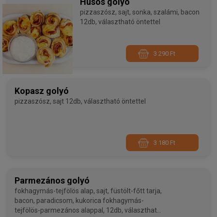
Húsos golyó
pizzaszósz, sajt, sonka, szalámi, bacon
12db, választható öntettel
3 290 Ft
Kopasz golyó
pizzaszósz, sajt 12db, választható öntettel
3 180 Ft
Parmezános golyó
fokhagymás-tejfölös alap, sajt, füstölt-főtt tarja,
bacon, paradicsom, kukorica fokhagymás-
tejfölös-parmezános alappal, 12db, választható