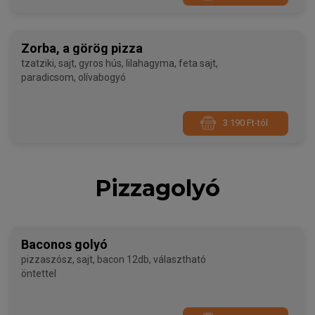
Zorba, a görög pizza
tzatziki, sajt, gyros hús, lilahagyma, feta sajt,
paradicsom, olívabogyó
3 190 Ft-tól
Pizzagolyó
Baconos golyó
pizzaszósz, sajt, bacon 12db, választható
öntettel