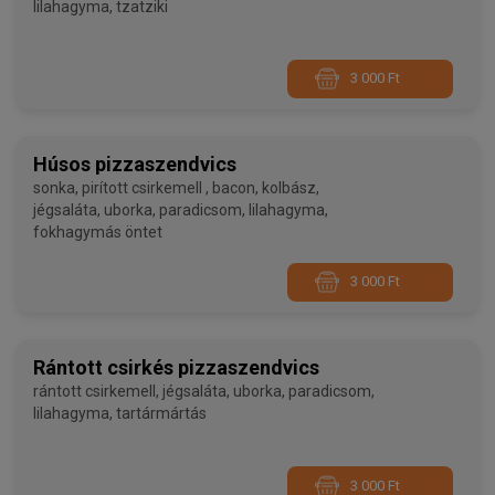
lilahagyma, tzatziki
3 000 Ft
Húsos pizzaszendvics
sonka, pirított csirkemell , bacon, kolbász,
jégsaláta, uborka, paradicsom, lilahagyma,
fokhagymás öntet
3 000 Ft
Rántott csirkés pizzaszendvics
rántott csirkemell, jégsaláta, uborka, paradicsom,
lilahagyma, tartármártás
3 000 Ft