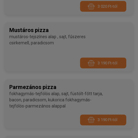
3 020 Ft-tól
Mustáros pizza
mustáros-tejszínes alap , sajt, fűszeres
csirkemell, paradicsom
3 190 Ft-tól
Parmezános pizza
fokhagymás-tejfölös alap, sajt, füstölt-főtt tarja,
bacon, paradicsom, kukorica fokhagymás-
tejfölös-parmezános alappal
3 190 Ft-tól