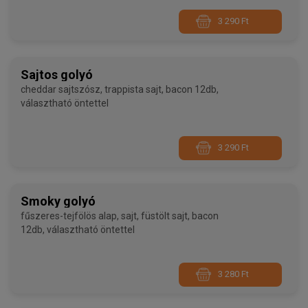
öntettel
3 290 Ft
Sajtos golyó
cheddar sajtszósz, trappista sajt, bacon 12db,
választható öntettel
3 290 Ft
Smoky golyó
fűszeres-tejfölös alap, sajt, füstölt sajt, bacon
12db, választható öntettel
3 280 Ft