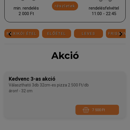
részletek
min. rendelés
rendelésfelvétel
2 000 Ft
11:00 - 22:45
MEXIKÓI ÉTEL
ELŐÉTEL
LEVES
FRISSENS
Akció
Kedvenc 3-as akció
Választható 3db 32cm-es pizza 2 500 Ft/db
áron! - 32 cm
7 500 Ft