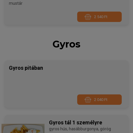
mustár
2 540 Ft
Gyros
Gyros pitában
2 040 Ft
Gyros tál 1 személyre
gyros hús, hasábburgonya, görög